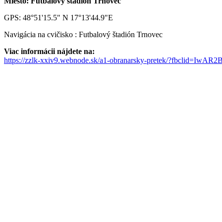
Miesto: Futbalový štadión Trnovec
GPS: 48°51'15.5" N 17°13'44.9"E
Navigácia na cvičisko : Futbalový štadión Trnovec
Viac informácii nájdete na:
https://zzlk-xxiv9.webnode.sk/a1-obranarsky-pretek/?fbclid