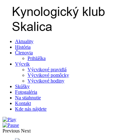
Aktuality
História
Členovia
Prihláška
Výcvik
Výcvikové pravidlá
Výcvikové pomôcky
Výcvikové hodiny
Skúšky
Fotogaléria
Na stiahnutie
Kontakt
Kde nás nájdete
Previous
Next