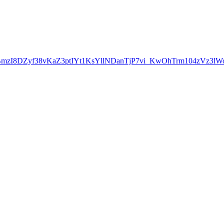
=IwAR2BmzI8DZyf38vKaZ3ptIYt1KsYllNDanTjP7vi_KwOhTrm104zVz3lW