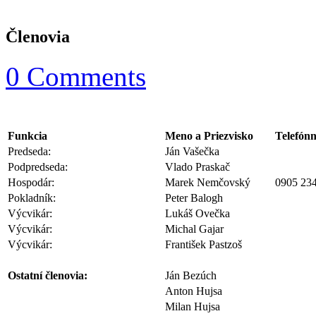
Členovia
0 Comments
Funkcia
Meno a Priezvisko
Telefónn
Predseda:
Ján Vašečka
Podpredseda:
Vlado Praskač
Hospodár:
Marek Nemčovský
0905 23
Pokladník:
Peter Balogh
Výcvikár:
Lukáš Ovečka
Výcvikár:
Michal Gajar
Výcvikár:
František Pastzoš
Ostatní členovia:
Ján Bezúch
Anton Hujsa
Milan Hujsa