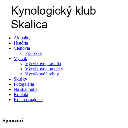
Aktuality
História
Členovia
Prihláška
Výcvik
Výcvikové pravidlá
Výcvikové pomôcky
Výcvikové hodiny
Skúšky
Fotogaléria
Na stiahnutie
Kontakt
Kde nás nájdete
Sponzori