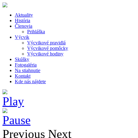
Aktuality
História
Členovia
Prihláška
Výcvik
Výcvikové pravidlá
Výcvikové pomôcky
Výcvikové hodiny
Skúšky
Fotogaléria
Na stiahnutie
Kontakt
Kde nás nájdete
Previous
Next