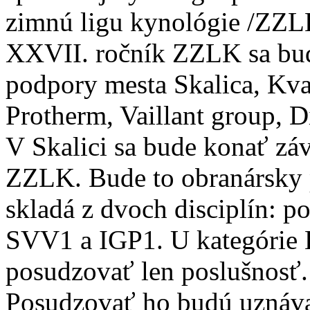
zimnú ligu kynológie /ZZL
XXVII. ročník ZZLK sa bud
podpory mesta Skalica, Kvart
Protherm, Vaillant group, D
V Skalici sa bude konať zá
ZZLK. Bude to obranársky p
skladá z dvoch disciplín: p
SVV1 a IGP1. U kategórie
posudzovať len poslušnosť.
Posudzovať ho budú uznáv