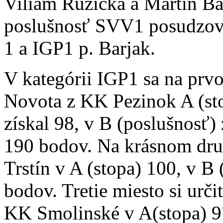
Viliam Ružička a Martin B
poslušnosť SVV1 posudzova
1 a IGP1 p. Barjak.
V kategórii IGP1 sa na prv
Novota z KK Pezinok A (s
získal 98, v B (poslušnosť)
190 bodov. Na krásnom dru
Trstín v A (stopa) 100, v B
bodov. Tretie miesto si urči
KK Smolinské v A(stopa) 9