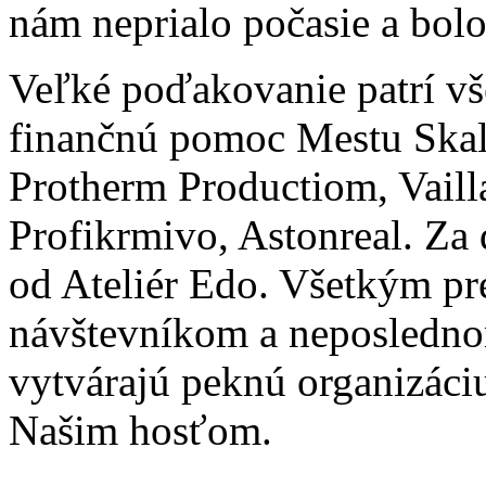
nám neprialo počasie a bolo
Veľké poďakovanie patrí v
finančnú pomoc Mestu Skali
Protherm Productiom, Vailla
Profikrmivo, Astonreal. Za 
od Ateliér Edo. Všetkým p
návštevníkom a neposledno
vytvárajú peknú organizáci
Našim hosťom.