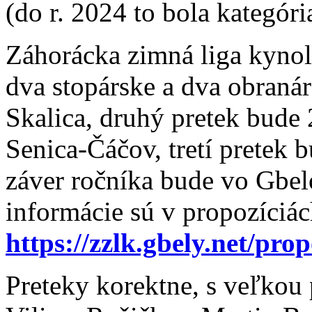
(do r. 2024 to bola kategór
Záhorácka zimná liga kynoló
dva stopárske a dva obraná
Skalica, druhý pretek bude
Senica-Čáčov, tretí pretek
záver ročníka bude vo Gbel
informácie sú v propozíciác
https://zzlk.gbely.net/prop
Preteky korektne, s veľkou 