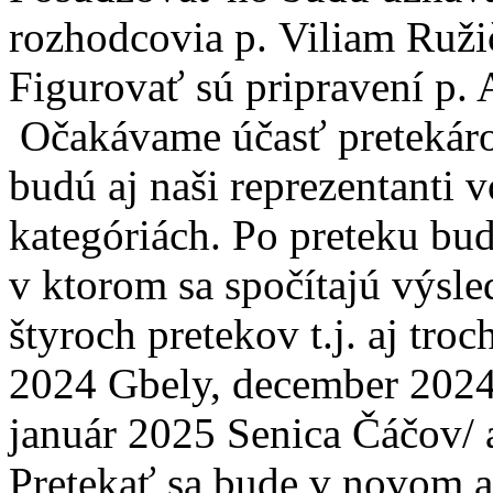
rozhodcovia p. Viliam Ružič
Figurovať sú pripravení p. 
Očakávame účasť pretekárov
budú aj naši reprezentanti 
kategóriách. Po preteku bu
v ktorom sa spočítajú výsl
štyroch pretekov t.j. aj tr
2024 Gbely, december 2024
január 2025 Senica Čáčov/ a
Pretekať sa bude v novom a