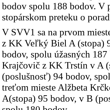
bodov spolu 188 bodov. V p
stopárskom preteku o poradí
V SVV1 sa na prvom mieste 
z KK Veľký Biel A (stopa) 
bodov, spolu úžasných 187
Krajčovič z KK Trstín v A (
(poslušnosť) 94 bodov, spo
treťom mieste Alžbeta Krč
A(stopa) 95 bodov, v B (po
spolu 180 bodov.