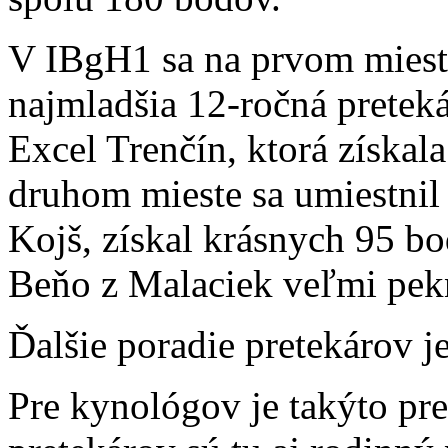
V IBgH1 sa na prvom miest
najmladšia 12-ročná pretek
Excel Trenčín, ktorá získal
druhom mieste sa umiestnil 
Kojš, získal krásnych 95 b
Beňo z Malaciek veľmi pek
Ďalšie poradie pretekárov j
Pre kynológov je takýto pr