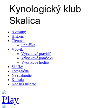
Aktuality
História
Členovia
Prihláška
Výcvik
Výcvikové pravidlá
Výcvikové pomôcky
Výcvikové hodiny
Skúšky
Fotogaléria
Na stiahnutie
Kontakt
Kde nás nájdete