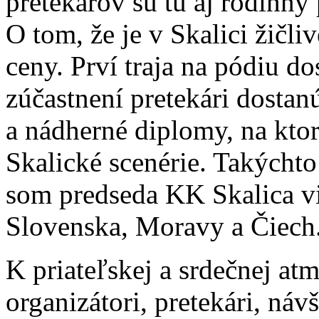
pretekárov sú tu aj rodinný p
O tom, že je v Skalici žičli
ceny. Prví traja na pódiu do
zúčastnení pretekári dostan
a nádherné diplomy, na ktor
Skalické scenérie. Takýcht
som predseda KK Skalica v
Slovenska, Moravy a Čiech
K priateľskej a srdečnej atm
organizátori, pretekári, náv